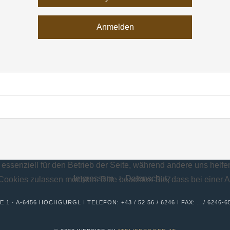
Anmelden
 essenziell für den Betrieb der Seite, während andere uns helf
Impressum
Datenschutz
 Cookies zulassen möchten. Bitte beachten Sie, dass bei einer 
E 1 · A-6456 HOCHGURGL I TELEFON:
+43 / 52 56 / 6246
I FAX: .../ 6246-6