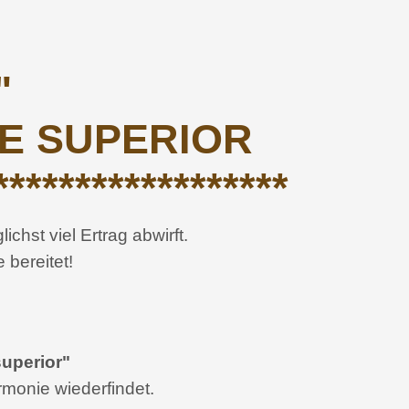
"
E SUPERIOR
******************
hst viel Ertrag abwirft.
 bereitet!
perior"
rmonie wiederfindet.