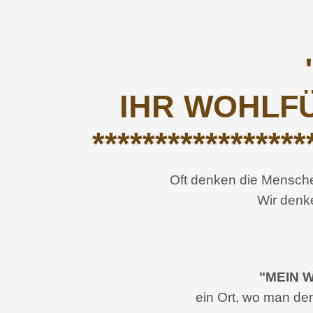
IHR WOHLF
*****************
Oft denken die Menschen
Wir denke
"MEIN 
ein Ort, wo man den